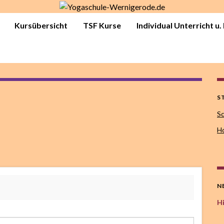
Kursübersicht
TSF Kurse
Individual Unterricht u
S
Sc
Ho
N
Hi