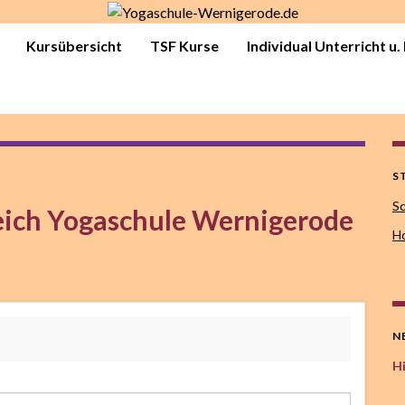
Kursübersicht
TSF Kurse
Individual Unterricht u
S
Sc
eich Yogaschule Wernigerode
Ho
N
Hi